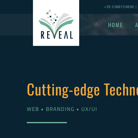
Skip
+39 3388159838
|
to
content
HOME
Cutting-edge Techn
WEB • BRANDING • UX/UI