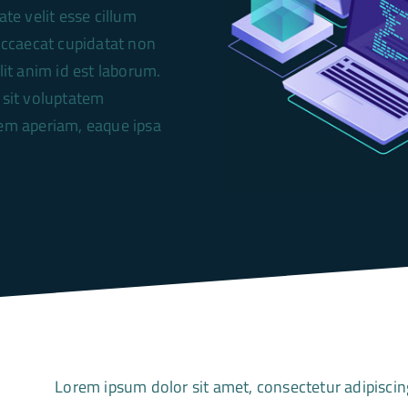
ate velit esse cillum
 occaecat cupidatat non
lit anim id est laborum.
 sit voluptatem
em aperiam, eaque ipsa
Lorem ipsum dolor sit amet, consectetur adipiscing