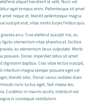
eleifend aliquet hendrerit id velit. Nunc vel
abitur eget tempus enim. Pellentesque sit amet
it amet neque et, blandit pellentesque magna.
suscipit erat, vitae mollis turpis finibus quis.
gravida arcu. Cras eleifend suscipit nisi, eu
igula, elementum vitae pharetra at, facilisis
 gravida, eu elementum lacus vulputate. Morbi
na posuere. Donec imperdiet tellus sit amet
d dignissim dapibus. Cras vitae lectus suscipit,
 elit interdum magna semper posuere eget vel
eget, blandit odio. Donec varius sodales diam
ommodo nunc luctus eget. Sed massa leo,
la. Curabitur in mauris iaculis, interdum est
 magna in consequat vestibulum.