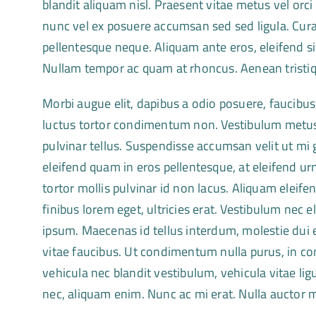
blandit aliquam nisl. Praesent vitae metus vel orci 
nunc vel ex posuere accumsan sed sed ligula. Cur
pellentesque neque. Aliquam ante eros, eleifend s
Nullam tempor ac quam at rhoncus. Aenean tristique 
Morbi augue elit, dapibus a odio posuere, faucibus 
luctus tortor condimentum non. Vestibulum metus l
pulvinar tellus. Suspendisse accumsan velit ut mi
x
eleifend quam in eros pellentesque, at eleifend ur
tortor mollis pulvinar id non lacus. Aliquam eleifen
finibus lorem eget, ultricies erat. Vestibulum nec
ipsum. Maecenas id tellus interdum, molestie dui 
vitae faucibus. Ut condimentum nulla purus, in c
vehicula nec blandit vestibulum, vehicula vitae ligu
nec, aliquam enim. Nunc ac mi erat. Nulla auctor