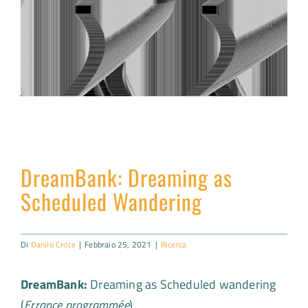
DreamBank: Dreaming as
Scheduled Wandering
Di
Danilo Croce
|
Febbraio 25, 2021
|
Ricerca
DreamBank:
Dreaming as Scheduled wandering
(
Errance programmée
)