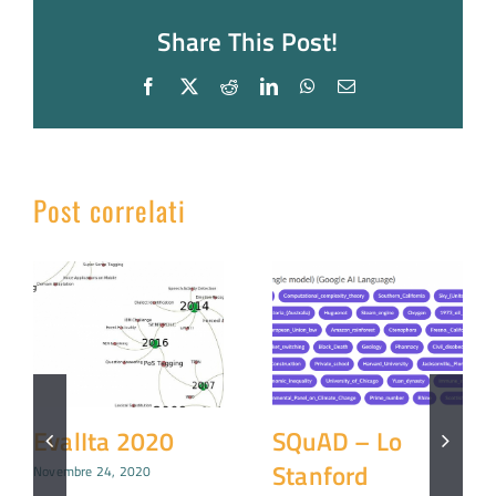
Share This Post!
Facebook
X
Reddit
LinkedIn
WhatsApp
Email
Post correlati
GPT-3:
EvalIta 2020
intelligenza o
Novembre 24, 2020